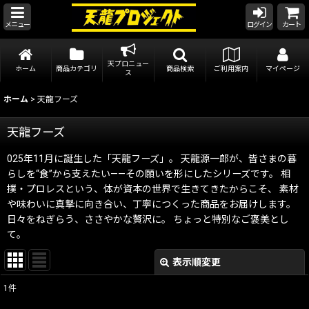
メニュー
ログイン
カート
天プロニュー
ホーム
商品カテゴリ
商品検索
ご利用案内
マイページ
ス
ホーム
>
天龍フーズ
天龍フーズ
025年11月に誕生した「天龍フーズ」。 天龍源一郎が、皆さまの暮
らしを“食”から支えたい——その願いを形にしたシリーズです。 相
撲・プロレスという、体が資本の世界で生きてきたからこそ、 素材
や味わいに真摯に向き合い、丁寧につくった商品をお届けします。
日々をねぎらう、ささやかな贅沢に。 ちょっと特別なご褒美とし
て。
表示順変更
閉じる
1
件
表示数
: