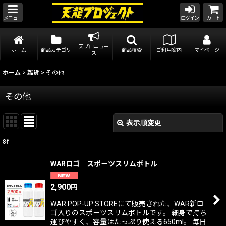
メニュー
ログイン
カート
天プロニュー
ホーム
商品カテゴリ
商品検索
ご利用案内
マイページ
ス
ホーム
>
雑貨
>
その他
その他
表示順変更
閉じる
8
件
表示数
:
WARロゴ スポーツスリムボトル
在庫あり
2,900
円
並び順
:
WAR POP-UP STOREにて販売された、WAR新ロ
ゴ入りのスポーツスリムボトルです。 細身で持ち
運びやすく、容量はたっぷり使える650ml。 毎日
絞り込む