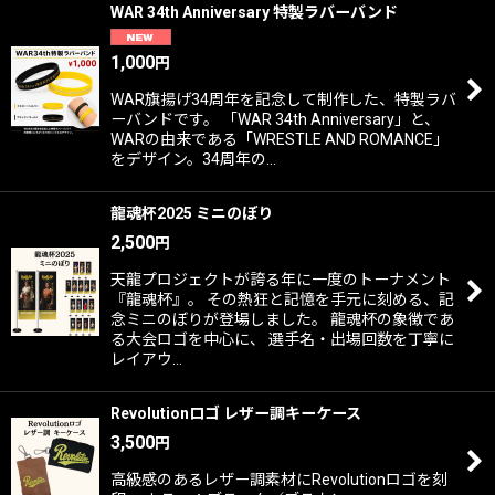
WAR 34th Anniversary 特製ラバーバンド
1,000
円
WAR旗揚げ34周年を記念して制作した、特製ラバ
ーバンドです。 「WAR 34th Anniversary」と、
WARの由来である「WRESTLE AND ROMANCE」
をデザイン。34周年の…
龍魂杯2025 ミニのぼり
2,500
円
天龍プロジェクトが誇る年に一度のトーナメント
『龍魂杯』。 その熱狂と記憶を手元に刻める、記
念ミニのぼりが登場しました。 龍魂杯の象徴であ
る大会ロゴを中心に、 選手名・出場回数を丁寧に
レイアウ…
Revolutionロゴ レザー調キーケース
3,500
円
高級感のあるレザー調素材にRevolutionロゴを刻