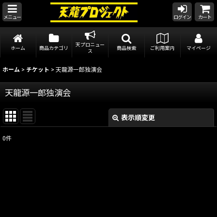
メニュー
ログイン
カート
天プロニュー
ホーム
商品カテゴリ
商品検索
ご利用案内
マイページ
ス
ホーム
>
チケット
>
天龍源一郎独演会
天龍源一郎独演会
表示順変更
閉じる
0
件
表示数
:
在庫あり
並び順
:
絞り込む