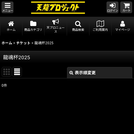
メニュー
ログイン
カート
天プロニュー
ホーム
商品カテゴリ
商品検索
ご利用案内
マイページ
ス
ホーム
>
チケット
>
龍魂杯2025
龍魂杯2025
表示順変更
閉じる
0
件
表示数
:
在庫あり
並び順
:
絞り込む