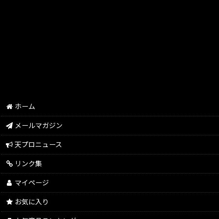
Revolutionシリーズ
レジェンドコラボ
アパレルブランドコラボ
アウター/パーカー/トレーナー
バッグ／リュック／ポーチ
ホーム
オリジナルキャップ
メールマガジン
その他
天プロニュース
リンク集
マイページ
お気に入り