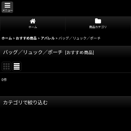
メニュー
ホーム
商品カテゴリ
ホーム
>
おすすめ商品
>
アパレル
>
バッグ／リュック／ポーチ
バッグ／リュック／ポーチ
[
おすすめ商品
]
0
件
表示数
:
在庫あり
カテゴリで絞り込む
並び順
:
アパレル (全商品)