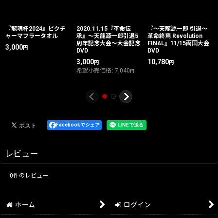
『龍魂杯2024』ピクチ
2020.11.15『革命伝
『〜天龍源一郎 引退〜
ャーマフラータオル
承』〜天龍源一郎引退5
革命終焉 Revolution
周年記念大会〜大会記念
FINAL』11/15両国大会
3,000
円
DVD
DVD
3,000
10,780
円
円
希望小売価格
:
7,040
円
Facebookでシェア
レビュー
0
件のレビュー
ホーム
ログイン