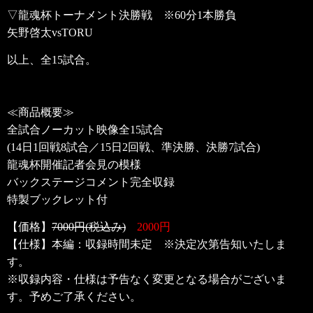
▽龍魂杯トーナメント決勝戦
※60分1本勝負
矢野啓太vsTORU
以上、全15
試合。
≪商品概要≫
全試合ノーカット映像全15試合
(14日1回戦8試合／15日2回戦、準決勝、決勝7試合)
龍魂杯開催記者会見の模様
バックステージコメント完全収録
特製ブックレット付
【価格】
7000円(税込み)
2000円
【仕様】本編：収録時間未定 ※決定次第告知いたしま
す。
※収録内容・仕様は予告なく変更となる場合がございま
す。予めご了承ください。