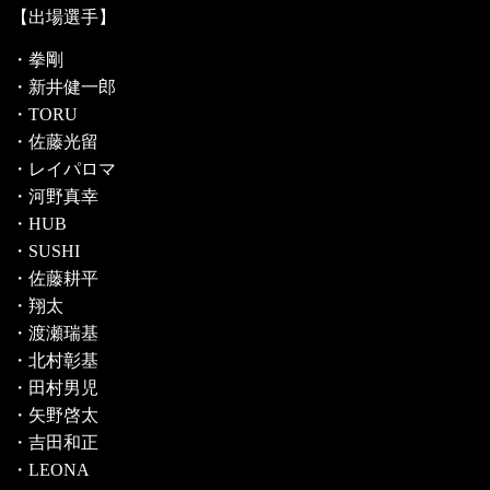
【出場選手】
・拳剛
・新井健一郎
・TORU
・佐藤光留
・レイパロマ
・河野真幸
・HUB
・SUSHI
・佐藤耕平
・翔太
・渡瀬瑞基
・北村彰基
・田村男児
・矢野啓太
・吉田和正
・LEONA