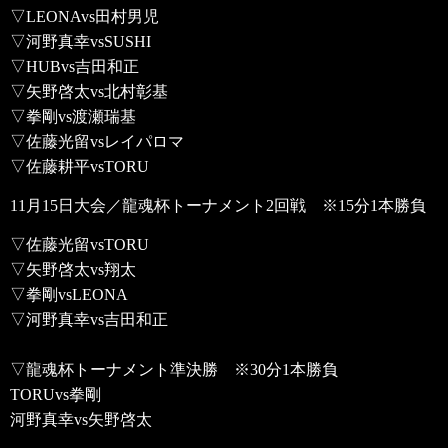
▽LEONAvs田村男児
▽河野真幸vsSUSHI
▽HUBvs吉田和正
▽矢野啓太vs北村彰基
▽拳剛vs渡瀬瑞基
▽佐藤光留vsレイパロマ
▽佐藤耕平vsTORU
11月15日大会／龍魂杯トーナメント2回戦
※15分1本勝負
▽佐藤光留vsTORU
▽矢野啓太vs翔太
▽拳剛vsLEONA
▽河野真幸vs吉田和正
▽龍魂杯トーナメント準決勝
※30分1本勝負
TORUvs拳剛
河野真幸vs矢野啓太