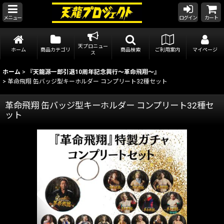
メニュー
ログイン
カート
天プロニュー
ホーム
商品カテゴリ
商品検索
ご利用案内
マイページ
ス
ホーム
>
『天龍源一郎引退10周年記念興行〜革命飛翔〜』
>
革命飛翔 缶バッジ型キーホルダー コンプリート32種セット
革命飛翔 缶バッジ型キーホルダー コンプリート32種セ
ット