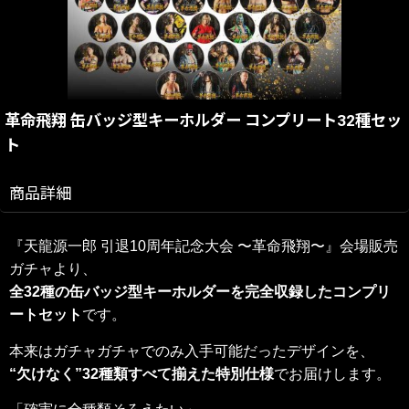
革命飛翔 缶バッジ型キーホルダー コンプリート32種セッ
ト
商品詳細
『天龍源一郎 引退10周年記念大会 〜革命飛翔〜』会場販売
ガチャより、
全32種の缶バッジ型キーホルダーを完全収録したコンプリ
ートセット
です。
本来はガチャガチャでのみ入手可能だったデザインを、
“欠けなく”32種類すべて揃えた特別仕様
でお届けします。