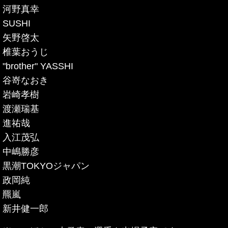
河野真幸
SUSHI
矢野啓太
椎葉おうじ
"brother" YASSHI
谷嵜なおき
岩崎孝樹
渡瀬瑞基
進祐哉
入江茂弘
中嶋勝彦
黒潮TOKYOジャパン
政岡純
羆嵐
新井健一郎