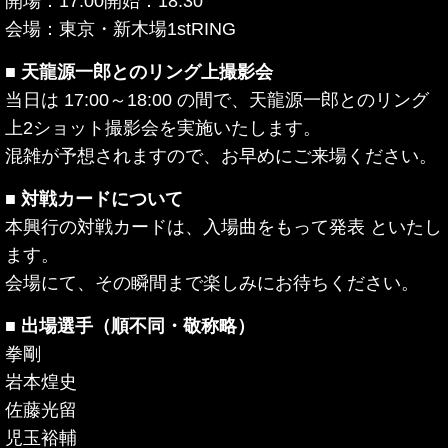
開場：17:00開始：18:30
会場：東京・新木場1stRING
■ 天龍源一郎とのリング上撮影会
当日は 17:00～18:00 の間で、天龍源一郎とのリング
上2ショット撮影会を実施いたします。
混雑が予想されますので、お早めにご来場ください。
■ 対戦カードについて
本興行の対戦カードは、入場曲をもって発表 といたし
ます。
会場にて、その瞬間まで楽しみにお待ちください。
■ 出場選手（順不同・敬称略）
拳剛
岩本煌史
佐藤光留
児玉裕輔