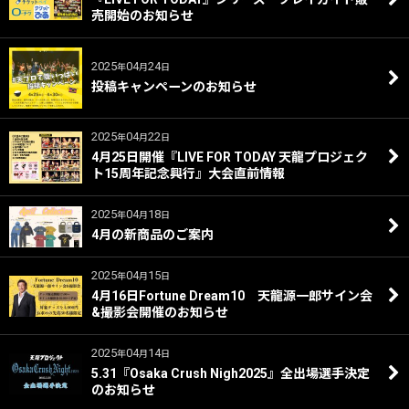
売開始のお知らせ
2025
04
24
年
月
日
投稿キャンペーンのお知らせ
2025
04
22
年
月
日
4月25日開催『LIVE FOR TODAY 天龍プロジェク
ト15周年記念興行』大会直前情報
2025
04
18
年
月
日
4月の新商品のご案内
2025
04
15
年
月
日
4月16日Fortune Dream10 天龍源一郎サイン会
&撮影会開催のお知らせ
2025
04
14
年
月
日
5.31『Osaka Crush Nigh2025』全出場選手決定
のお知らせ