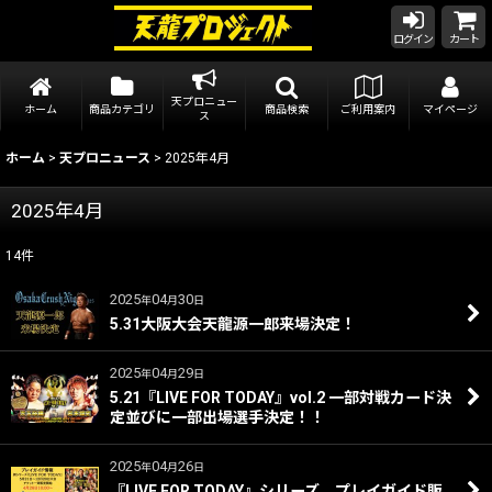
ログイン
カート
天プロニュー
ホーム
商品カテゴリ
商品検索
ご利用案内
マイページ
ス
ホーム
>
天プロニュース
>
2025年4月
2025年4月
14
件
2025
04
30
年
月
日
5.31大阪大会天龍源一郎来場決定！
2025
04
29
年
月
日
5.21『LIVE FOR TODAY』vol.2 一部対戦カード決
定並びに一部出場選手決定！！
2025
04
26
年
月
日
『LIVE FOR TODAY』シリーズ プレイガイド販