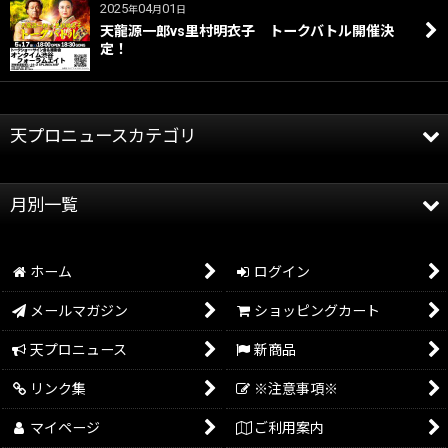
2025
04
01
年
月
日
天龍源一郎vs里村明衣子 トークバトル開催決
定！
天プロニュースカテゴリ
全記事
月別一覧
天龍プロジェクト
2026年
天龍源一郎
ホーム
ログイン
2025年
グッズ情報
メールマガジン
ショッピングカート
2024年
イベント情報
天プロニュース
新商品
2023年
リンク集
※注意事項※
2022年
マイページ
ご利用案内
2021年