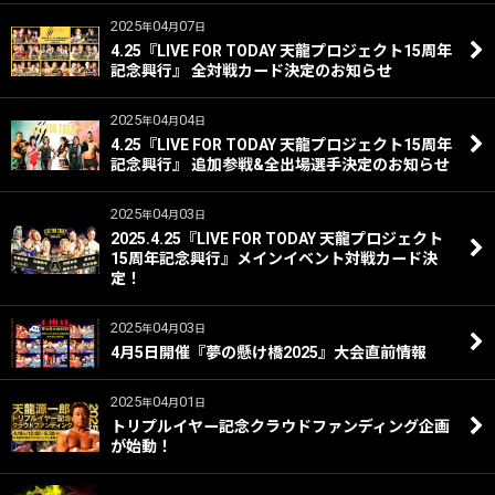
2025
04
07
年
月
日
4.25『LIVE FOR TODAY 天龍プロジェクト15周年
記念興行』 全対戦カード決定のお知らせ
2025
04
04
年
月
日
4.25『LIVE FOR TODAY 天龍プロジェクト15周年
記念興行』 追加参戦&全出場選手決定のお知らせ
2025
04
03
年
月
日
2025.4.25『LIVE FOR TODAY 天龍プロジェクト
15周年記念興行』メインイベント対戦カード決
定！
2025
04
03
年
月
日
4月5日開催『夢の懸け橋2025』大会直前情報
2025
04
01
年
月
日
トリプルイヤー記念クラウドファンディング企画
が始動！