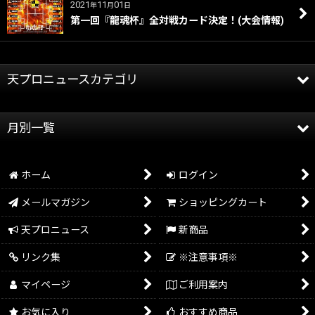
2021
11
01
年
月
日
第一回『龍魂杯』全対戦カード決定！(大会情報)
天プロニュースカテゴリ
全記事
月別一覧
天龍プロジェクト
2026年
天龍源一郎
ホーム
ログイン
2025年
グッズ情報
メールマガジン
ショッピングカート
2024年
イベント情報
天プロニュース
新商品
2023年
リンク集
※注意事項※
2022年
マイページ
ご利用案内
2021年
お気に入り
おすすめ商品