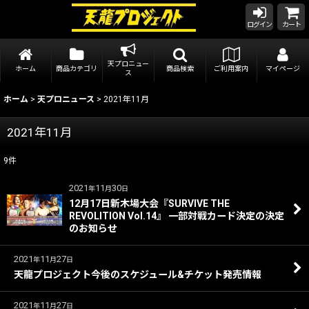
ログイン
カート
天プロニュー
ホーム
商品カテゴリ
商品検索
ご利用案内
マイページ
ス
ホーム
>
天プロニュース
>
2021年11月
2021年11月
9
件
2021
11
30
年
月
日
12月17日新木場大会『SURVIVE THE
REVOLITION Vol.14』 一部対戦カード決定の決定
のお知らせ
2021
11
27
年
月
日
天龍プロジェクト今後のスケジュール&チケット発売情報
2021
11
27
年
月
日