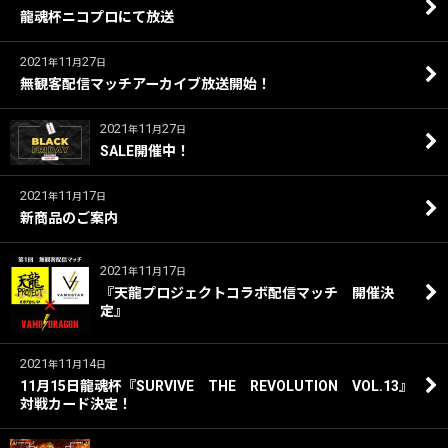
龍魂杯ニコプロにて放送
2021
11
27
年
月
日
無観客配信マッチアーカイブ放送開始！
2021
11
27
年
月
日
SALE開催中！
2021
11
17
年
月
日
新商品のご案内
2021
11
17
年
月
日
『天龍プロジェクトコラボ配信マッチ 開催決
定』
2021
11
14
年
月
日
11月15日龍魂杯『SURVIVE THE REVOLUTION VOL.13』
対戦カード決定！