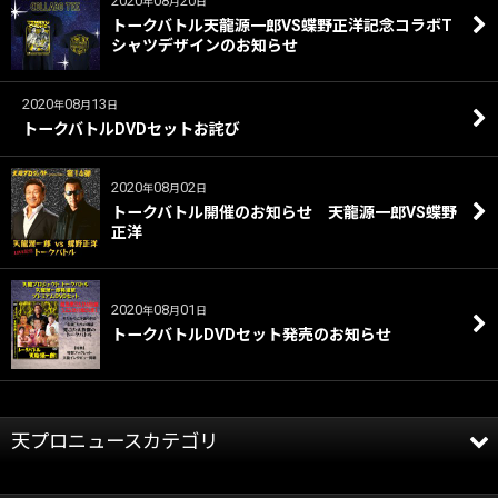
2020
08
20
年
月
日
トークバトル天龍源一郎VS蝶野正洋記念コラボT
シャツデザインのお知らせ
2020
08
13
年
月
日
トークバトルDVDセットお詫び
2020
08
02
年
月
日
トークバトル開催のお知らせ 天龍源一郎VS蝶野
正洋
2020
08
01
年
月
日
トークバトルDVDセット発売のお知らせ
天プロニュースカテゴリ
全記事