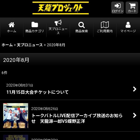
ログイン
カート
天プロニュー
ホーム
商品カテゴリ
商品検索
ご利用案内
マイページ
ス
ホーム
>
天プロニュース
>
2020年8月
2020年8月
6
件
2020
08
31
年
月
日
11月15日大会チケットについて
2020
08
26
年
月
日
トークバトルLIVE配信アーカイブ放送のお知ら
せ 天龍源一郎VS蝶野正洋