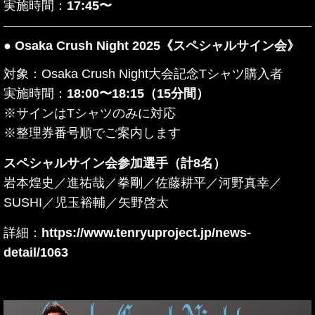
実施時間：
17:45〜
● Osaka Crush Night 2025《スペシャルサイン会》
対象：Osaka Crush Night大会記念Tシャツ購入者
実施時間：
18:00〜18:15（15分間）
※サインはTシャツのみに対応
※整理券番号順でご案内します
スペシャルサイン会参加選手（計8名）
岩本煌史／進祐哉／拳剛／佐藤耕平／河野真幸／
SUSHI／児玉裕輔／矢野啓太
詳細：
https://www.tenryuproject.jp/news-
detail/1063