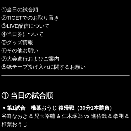
①当日の試合順
②TIGETでのお取り置き
③LIVE配信について
④当日券について
⑤グッズ情報
⑥その他お願い
⑦大会進行およびご案内
⑧紙テープ投げ入れに関するお願い
① 当日の試合順
▼第1試合 椎葉おうじ 復帰戦（30分1本勝負）
谷嵜なおき & 児玉裕輔 & 仁木琢郎
vs
進祐哉 & 拳剛 &
椎葉おうじ