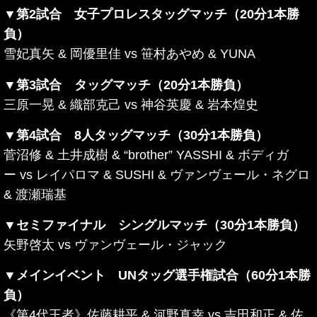
▼第2試合 女子プロレスタッグマッチ（20分1本勝
負）
雪妃真矢 & 岡優里佳
vs
笹村あやめ & YUNA
▼第3試合 タッグマッチ（20分1本勝負）
三原一晃 & 織部克己
vs
神谷英慶 & 岩本煌史
▼第4試合 8人タッグマッチ（30分1本勝負）
菅沼修 & 土井成樹 & “brother” YASSHI & ボディガ
ー
vs
レイパロマ & SUSHI & ヴァンヴェール・ネグロ
& 渡瀬瑞基
▼セミファイナル シングルマッチ（30分1本勝負）
矢野啓太
vs
ヴァンヴェール・ジャック
▼メインイベント UNタッグ選手権試合（60分1本勝
負）
《第4代王者》佐藤耕平 & 河野真幸
vs
吉田和正 & 佐