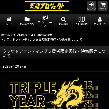
ログイン
カート
天プロニュー
ホーム
商品カテゴリ
商品検索
ご利用案内
マイページ
ス
ホーム
>
天プロニュース
>
2025年12月
>
クラウドファンディング支援者限定興行・映像販売について
クラウドファンディング支援者限定興行・映像販売につ
いて
2025
12
27
年
月
日