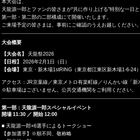
本大会は、
天龍源一郎とファンの皆さまが“共に作り上げる”特別な一日
第一部・第二部の二部構成にて開催いたします。
ご来場予定の皆さまは、事前にご確認のうえお越しください
大会概要
【大会名】
天龍祭2026
【日程】
2026年2月1日（日）
【会場】
東京・新木場1stRING
（東京都江東区新木場1-6-24
アクセス：
JR京葉線／東京メトロ有楽町線／りんかい線
「新
※駐車場はございません。公共交通機関をご利用ください。
第一部：天龍源一郎スペシャルイベント
開場 11:30 ／ 開始 12:00
■ 天龍源一郎×6選手によるトークショー
【参加選手】※順不同、敬称略