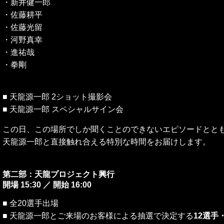
・新井健一郎
・佐藤耕平
・佐藤光留
・河野真幸
・進祐哉
・拳剛
■ 天龍源一郎 2ショット撮影会
■ 天龍源一郎 スペシャルサイン会
この日、この場所でしか聞くことのできないエピソードとと
天龍源一郎と直接触れ合える特別な時間をお届けします。
第二部：天龍プロジェクト興行
開場 15:30 ／ 開始 16:00
■ 全20選手出場
■ 天龍源一郎とご来場のお客様による抽選で決定する
12選手