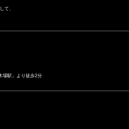
として、
。
）
木場駅」より徒歩2分