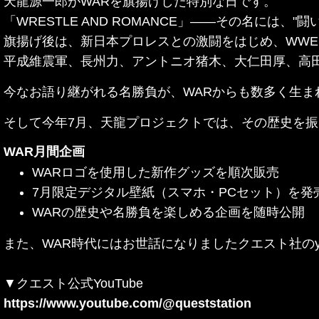
天龍源一郎がWARを旗揚げした特別な日です。
「WRESTLE AND ROMANCE」――その名に
旗揚げ後は、新日本プロレスとの激闘をはじめ、WWE
平成維震軍、長州力、アントニオ猪木、大仁田厚、高
今なお語り継がれる名勝負が、WARからも数多く生ま
そして今年7月、天龍プロジェクトでは、その歴史を振
WAR月間企画
WARロゴを使用した新作グッズを順次販売
7月限定デジタル壁紙（スマホ・PCセット）を発
WARの歴史や名勝負を楽しめる企画を随時公開
また、WAR時代にはお世話になりましたクエスト社のy
▼クエスト公式YouTube
https://www.youtube.com/@queststation