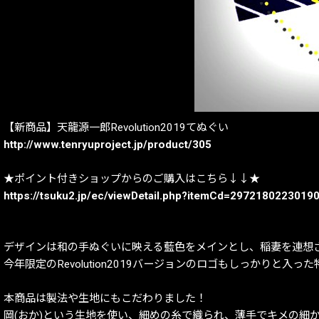
【新商品】天龍源一郎Revolution2019てぬぐい
http://www.tenryuproject.jp/product/305
★ポイント付きショップからのご購入はこちら↓↓★
https://tsuku2.jp/ec/viewDetail.php?itemCd=2972180223019
デザインは和の手ぬぐいに映える藍色をメインとし、稲妻を連想
今年限定のRevolution2019バージョンのロゴもしっかりと入
本商品は製法や生地にもこだわりました！
岡(おか)という生地を使い、細めの糸で織られ、薄手でキメの細