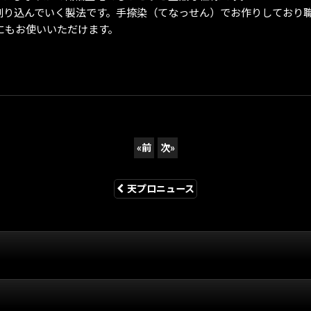
刷り込んでいく製法です。手捺染（てなっせん）でお作りしており
にもお使いいただけます。
«
前
次
»
天プロニュース