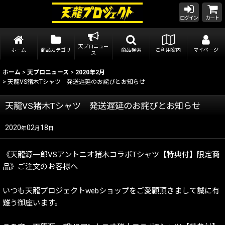
ログイン
カート
天プロニュー
ホーム
商品カテゴリ
商品検索
ご利用案内
マイページ
ス
ホーム
>
天プロニュース
>
2020年2月
>
天龍VS猪木Tシャツ 発送遅延のお詫びとお知らせ
天龍VS猪木Tシャツ 発送遅延のお詫びとお知らせ
2020
02
18
年
月
日
《天龍源一郎VSアントニオ猪木コラボTシャツ【特典付】限定商
品》ご注文のお客様へ
いつも天龍プロジェクトwebショップをご愛顧頂きまして誠に有
難う御座います。