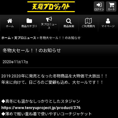
ログイン
カート
天プロニュー
ホーム
商品カテゴリ
商品検索
ご利用案内
マイページ
ス
ホーム
>
天プロニュース
>
冬物大セール！！のお知らせ
冬物大セール！！のお知らせ
2020
11
17
年
月
日
2019.2020年に発売となった冬物商品を大特価で大放出！！
年末に向けて、日ごろのご愛顧も込め、大セールです！！
◆真冬にも温かなしっかりとしたスタジャン
https://www.tenryuproject.jp/product/376
◆薄めで軽い重ね着で使いやすいコーチジャケット