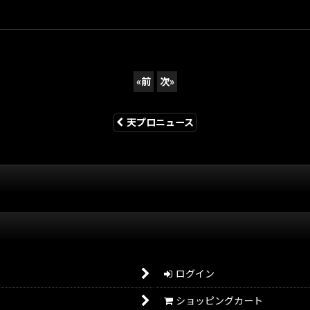
«
前
次
»
天プロニュース
ログイン
ショッピングカート