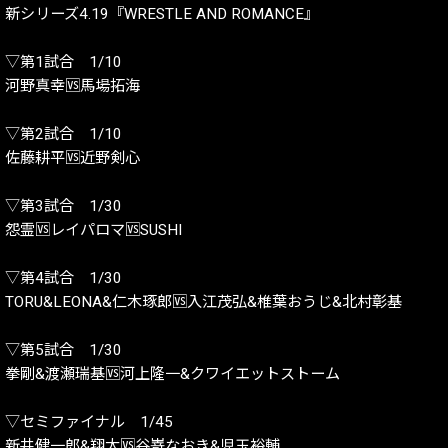
新シリーズ4.19『WRESTLE AND ROMANCE』
▽第1試合 1/10
河野真幸🆚馬場拓海
▽第2試合 1/10
佐藤耕平🆚近野剣心
▽第3試合 1/30
怨霊🆚レイパロマ🆚SUSHI
▽第4試合 1/30
TORU&LEONA&仁木琢郎🆚入江茂弘&椎葉おうじ&北村彰基
▽第5試合 1/30
拳剛&渡瀬瑞基🆚河上隆一&クワイエットストーム
▽セミファイナル 1/45
新井健一郎&翔太🆚谷嵜なおき&児玉裕輔