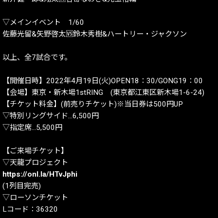
▽メインイベント 1/60
佐藤光留&矢野啓太🆚鈴木秀樹&ハートリー・ジャクソン
以上、全7試合です。
【開催日時】2022年4月19日(火)OPEN18：30/GONG19：00
【会場】東京・新木場1stRING (東京都江東区新木場1-6-24)
【チケット料金】(前売りチケット)※当日券は500円UP
▽特別リングサイド…6,500円
▽指定席…5,500円
【ご来場チケット】
▽天龍プロジェクト
https://onl.la/HTvJphi
(1列目完売)
▽ローソンチケット
Lコード：36320