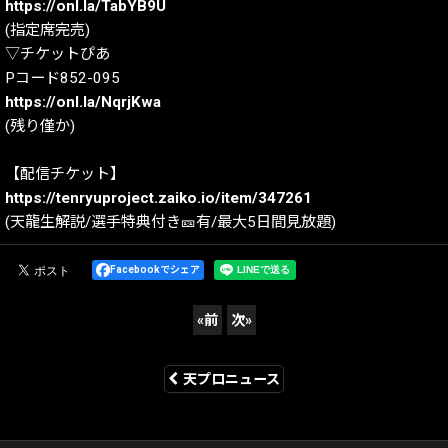
https://onl.la/TabYB9U
(指定席完売)
▽チケットぴあ
Pコード852-095
https://onl.la/NqrjKwa
(残り僅か)
【配信チケット】
https://tenryuproject.zaiko.io/item/347261
(天龍生解説/選手特典付き🎫有/最大5日間見放題)
Facebookでシェア
«
前
次
»
天プロニュース