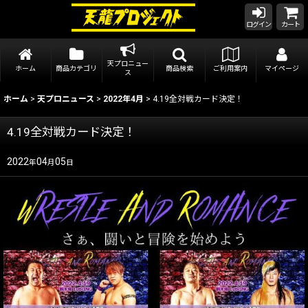
ログイン
カート
天プロニュー
ホーム
商品カテゴリ
商品検索
ご利用案内
マイページ
ス
ホーム
>
天プロニュース
>
2022年4月
>
4.19全対戦カード決定！
4.19全対戦カード決定！
2022
04
05
年
月
日