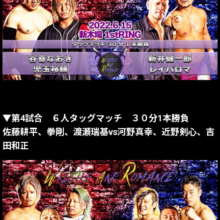
▼第4試合 ６人タッグマッチ ３０分1本勝負
佐藤耕平、拳剛、渡瀬瑞基vs河野真幸、近野剣心、吉
田和正