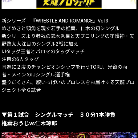
新シリーズ 『WRESTLE AND ROMANCE』Vol.3
めきめきと頭角を現す若手の椎葉、仁木の初シングル
新シリーズより参戦の鈴木秀樹と天プロリングの守護神・矢
野啓太大注目のシングル2戦に加え
IJタッグ王者とパロマのタッグマッチ
注目の6人タッグ
同週に２度のチャンピオンシップを行うTORU、光留の両
者・メインのIJシングル選手権
盛りだくさん、腹いっぱいのプロレスをお届けする天龍プロ
ジェクト全６試合
▼第１試合 シングルマッチ ３０分1本勝負
椎葉おうじvs仁木琢郎