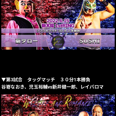
▼第3試合 タッグマッチ ３０分1本勝負
谷嵜なおき、児玉裕輔vs新井健一郎、レイパロマ