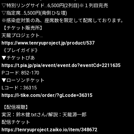
▽特別リングサイド…6,500円(2列目)※１列目完売
▽指定席…5,500円(南側ひな壇)
※感染症対策の為、座席数を限定して配席しております。
【チケット販売所】
天龍プロジェクト…
https://www.tenryuproject.jp/product/537
《プレイガイド》
▼チケットぴあ
https://t.pia.jp/pia/event/event.do?eventCd=2211635
Pコード: 852-170
▼ローソンチケット
Lコード：36315
https://l-tike.com/order/?gLcode=36315
【配信視聴】
実況：鈴木健.txtさん/解説：天龍源一郎
配信チケット
https://tenryuproject.zaiko.io/item/348672