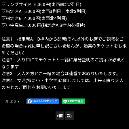
▽リングサイド…6,000円(東西南北2列目)
▽指定席A…5,000円(東西3列目／南北3列目)
▽指定席B…4,000円(東西北4列目)
▽小中高生…1,000円(指定席A.B枠内を振替)
注意1：指定席A、B枠内から配席(それ以外のお席でご観戦をご
希望の場合は誠に申し訳ございませんが、通常のチケットをお求
めください)
注意2：入り口にてチケットと一緒に身分証明のご提示が必須と
なります
注意3：大人の方とご一緒の場合は連番でお取りいたします。
注意4：女児(特に小・中学生)に関しましては、出来る限り大人
の方とのご同伴をお願いいたします
Facebookでシェア
«
前
次
»