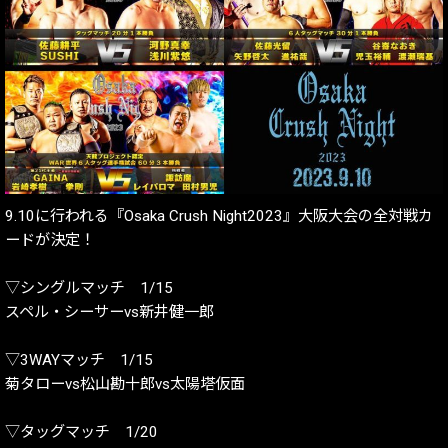
9.10に行われる『Osaka Crush Night2023』大阪大会の全対戦カ
ードが決定！
▽シングルマッチ 1/15
スペル・シーサーvs新井健一郎
▽3WAYマッチ 1/15
菊タローvs松山勘十郎vs太陽塔仮面
▽タッグマッチ 1/20