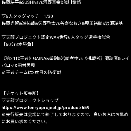
佐藤耕平&SUSHIvsvs河野真幸&浅川紫悠
▽6人タッグマッチ 1/30
佐藤光留&進祐哉&矢野啓太vs谷嵜なおき&児玉裕輔&渡瀬瑞基
▽天龍プロジェクト認定WAR世界6人タッグ選手権試合
【60分3本勝負】
《第21代王者》GAINA&拳剛&岩崎孝樹vs《挑戦者》諏訪魔&レイ
パロマ&田村男児
※王者チームは2度目の防衛戦
【チケット販売所】
▽天龍プロジェクトショップ
https://www.tenryuproject.jp/product/659
※先行販売は会場にて終了しておりますので、良いお席はお早め
にお買い求めください。