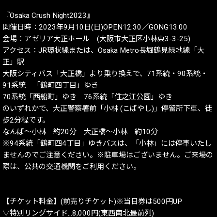
『Osaka Crush Night2023』
開催日時：2023年9月10日(日)OPEN12:30／GONG13:00
会場：アゼリア大正ホール (大阪市大正区小林東3-3-25)
アクセス：JR環状線または、Osaka Metro長堀鶴見緑地線「大
正」駅
大阪シティバス「大正橋」より乗り換えで、71系統・90系統・
91系統 「鶴町四丁目」ゆき
70系統「西船町」ゆき 76系統「住之江公園」ゆき
のいずれかで、大正警察署前「小林 (こばやし)」停留所下車、徒
歩2分程です。
なんば〜小林 約20分 大正橋〜小林 約10分
※94系統「鶴町四4丁目」ゆきバスは、「小林」には停車いたし
ませんのでご注意ください。※駐車場はございません。ご来場の
際は、公共の交通機関をご利用ください。
【チケット料金】(前売りチケット)※当日券は500円UP
▽特別リングサイド…8,000円(東西南北最前列)