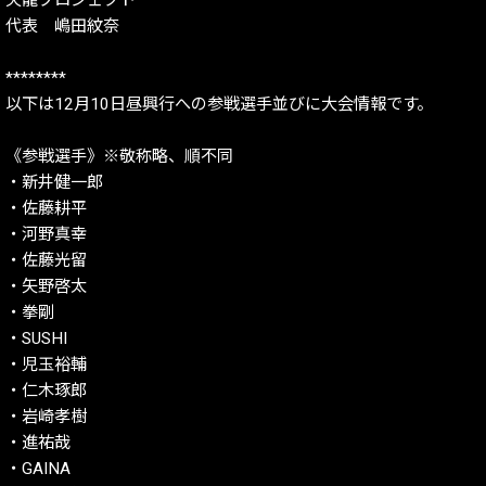
代表 嶋田紋奈
********
以下は12月10日昼興行への参戦選手並びに大会情報です。
《参戦選手》※敬称略、順不同
・新井健一郎
・佐藤耕平
・河野真幸
・佐藤光留
・矢野啓太
・拳剛
・SUSHI
・児玉裕輔
・仁木琢郎
・岩崎孝樹
・進祐哉
・GAINA