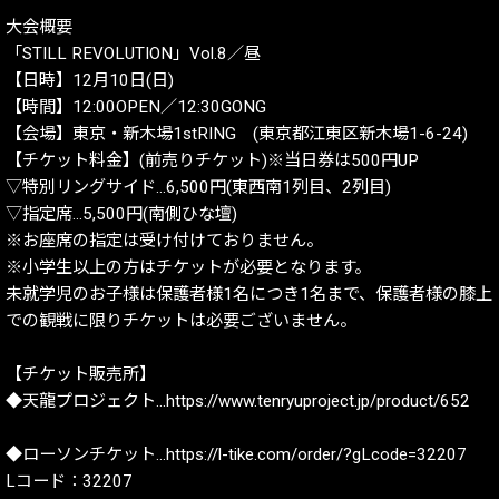
大会概要
「STILL REVOLUTION」Vol.8／昼
【日時】12月10日(日)
【時間】12:00OPEN／12:30GONG
【会場】東京・新木場1stRING (東京都江東区新木場1-6-24)
【チケット料金】(前売りチケット)※当日券は500円UP
▽特別リングサイド…6,500円(東西南1列目、2列目)
▽指定席…5,500円(南側ひな壇)
※お座席の指定は受け付けておりません。
※小学生以上の方はチケットが必要となります。
未就学児のお子様は保護者様1名につき1名まで、保護者様の膝上
での観戦に限りチケットは必要ございません。
【チケット販売所】
◆天龍プロジェクト…https://www.tenryuproject.jp/product/652
◆ローソンチケット…https://l-tike.com/order/?gLcode=32207
Lコード：32207