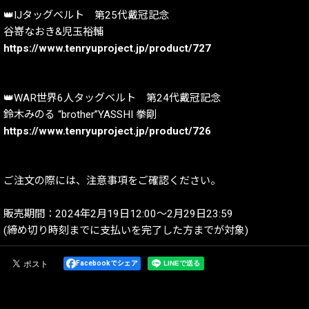
👑IJタッグベルト 第25代戴冠記念
谷嵜なおき&児玉裕輔
https://www.tenryuproject.jp/product/727
👑WAR世界6人タッグベルト 第24代戴冠記念
鈴木みのる “brother”YASSHI 拳剛
https://www.tenryuproject.jp/product/726
ご注文の際には、注意事項をご確認ください。
販売期間：2024年2月19日12:00〜2月29日23:59
(締め切り時刻までに支払いを完了した方までが対象)
Facebookでシェア