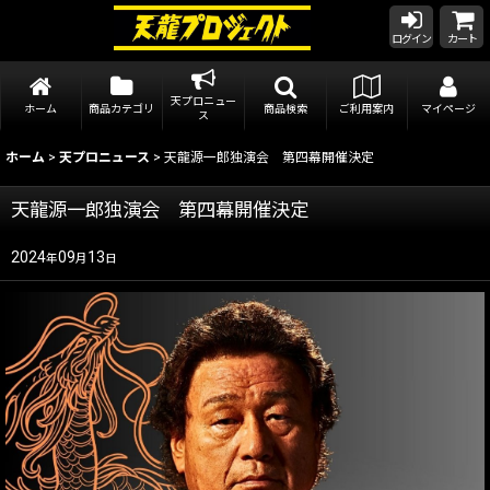
ログイン
カート
天プロニュー
ホーム
商品カテゴリ
商品検索
ご利用案内
マイページ
ス
ホーム
>
天プロニュース
>
天龍源一郎独演会 第四幕開催決定
天龍源一郎独演会 第四幕開催決定
2024
09
13
年
月
日