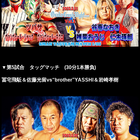
▼第5試合 タッグマッチ (30分1本勝負)
冨宅飛駈＆佐藤光留vs“brother”YASSHI＆岩崎孝樹