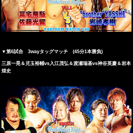
▼第6試合 3wayタッグマッチ (45分1本勝負)
三原一晃＆児玉裕輔vs入江茂弘＆渡瀬瑞基vs神谷英慶＆岩本
煌史