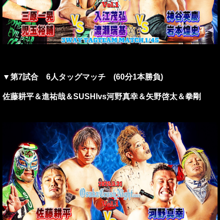
▼第7試合 6人タッグマッチ (60分1本勝負)
佐藤耕平＆進祐哉＆SUSHIvs河野真幸＆矢野啓太＆拳剛