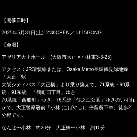
【開催日時】
2025年5月31日(土)12:30OPEN／13:15GONG
【会場】
アゼリア大正ホール (大阪市大正区小林東3-3-25)
アクセス：JR環状線または、Osaka Metro長堀鶴見緑地線
「大正」駅
大阪シティバス「大正橋」より乗り換えで、71系統・90系
統・91系統 「鶴町四丁目」ゆき
70系統「西船町」ゆき 76系統「住之江公園」ゆき
のいずれ
かで、大正警察署前「小林 (こばやし)」停留所下車、徒歩2
分程です。
なんば〜小林 約20分 大正橋〜小林 約10分