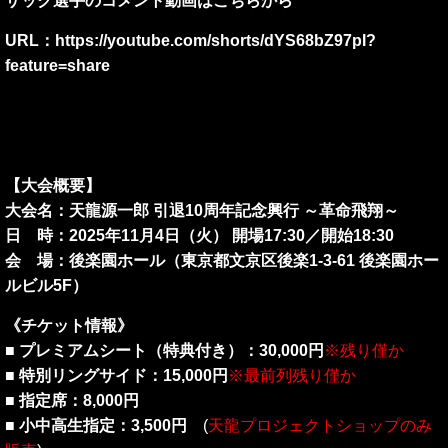
ザック選手のコメント動画はこちらから
URL：
https://youtube.com/shorts/dYS68bZ97pI?
feature=share
【大会概要】
大会名：天龍源一郎 引退10周年記念興行 ～革命飛翔～
日 時：2025年11月4日（火） 開場17:30／開始18:30
会 場：後楽園ホール（東京都文京区後楽1-3-61 後楽園ホー
ルビル5F）
《チケット情報》
■ プレミアムシート（特典付き）：30,000円
※残り僅か
■ 特別リングサイド：15,000円
※最前列残り僅か
■ 指定席：8,000円
■ 小中高生指定：3,500円
(
天龍プロジェクトショップのみ