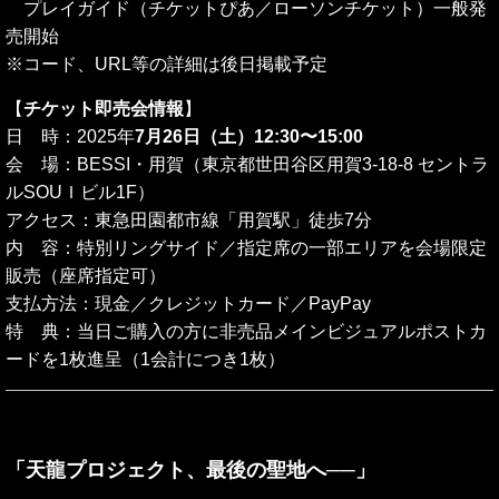
プレイガイド（チケットぴあ／ローソンチケット）一般発
売開始
※コード、URL等の詳細は後日掲載予定
【
チケット即売会情報
】
日 時：2025年
7月26日（土）12:30〜15:00
会 場：BESSI・用賀（東京都世田谷区用賀3-18-8 セントラ
ルSOUＩビル1F）
アクセス：東急田園都市線「用賀駅」徒歩7分
内 容：特別リングサイド／指定席の一部エリアを会場限定
販売（座席指定可）
支払方法：現金／クレジットカード／PayPay
特 典：当日ご購入の方に非売品メインビジュアルポストカ
ードを1枚進呈（1会計につき1枚）
「天龍プロジェクト、最後の聖地へ──」