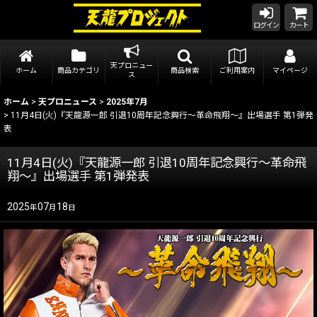
ログイン
カート
天プロニュー
ホーム
商品カテゴリ
商品検索
ご利用案内
マイページ
ス
ホーム
>
天プロニュース
>
2025年7月
>
11月4日(火)『天龍源一郎 引退10周年記念興行～革命飛翔～』出場選手 第1弾発
表
11月4日(火)『天龍源一郎 引退10周年記念興行～革命飛
翔～』出場選手 第1弾発表
2025
07
18
年
月
日