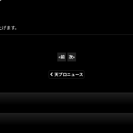
上げます。
«
前
次
»
天プロニュース