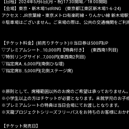
【日程】2024年5月6日(月・祝)17:30開場／18:00開始
【会場】東京・新木場1stRING (東京都江東区新木場1-6-24)
アクセス：JR京葉線・東京メトロ有楽町線・りんかい線 新木場駅
※駐車場はございません。ご来場の際は、公共の交通機関をご利
【チケット料金】(前売りチケット)※当日券は500円UP
▽プレミアムシート…10,000円【特典付き】 (東西南1列目)
▽特別リングサイド…7,000円(東西南2列目)
▽指定席A…6,000円(南側ひな壇)
▽指定席B…5,000円(北側ステージ席)
※原則として、席種範囲以外のお席のご希望は承っておりません
※小学生以上の方はチケットが必要となります。未就学児のお子
※プレミアムシートの特典は当日会場にてお渡しとなります。
※天龍プロジェクトシリーズフリーパスをお持ちのお客様におか
【チケット発売日】