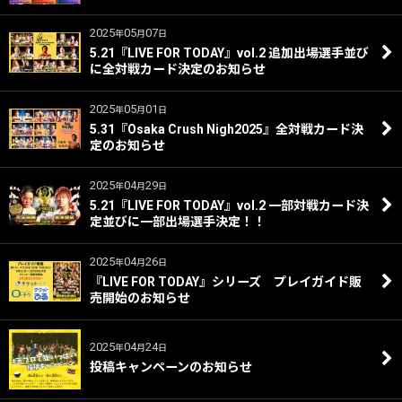
2025
05
07
年
月
日
5.21『LIVE FOR TODAY』vol.2 追加出場選手並び
に全対戦カード決定のお知らせ
2025
05
01
年
月
日
5.31『Osaka Crush Nigh2025』全対戦カード決
定のお知らせ
2025
04
29
年
月
日
5.21『LIVE FOR TODAY』vol.2 一部対戦カード決
定並びに一部出場選手決定！！
2025
04
26
年
月
日
『LIVE FOR TODAY』シリーズ プレイガイド販
売開始のお知らせ
2025
04
24
年
月
日
投稿キャンペーンのお知らせ