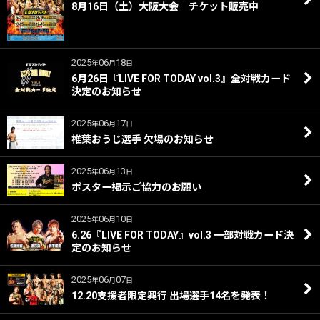
8月16日（土）大阪大会｜チケット販売中
2025
06
18
年
月
日
6月26日『LIVE FOR TODAY vol.3』全対戦カード
決定のお知らせ
2025
06
17
年
月
日
椎葉おうじ選手 欠場のお知らせ
2025
06
13
年
月
日
ポスター掲示ご協力のお願い
2025
06
10
年
月
日
6.26『LIVE FOR TODAY』vol.3 一部対戦カード決
定のお知らせ
2025
06
07
年
月
日
12.20支援者限定興行 出場選手14名を発表！