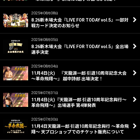
2025
08
08
年
月
日
8.26新木場大会『LIVE FOR TODAY vol.5』一部対
戦カード決定のお知らせ
2025
08
05
年
月
日
8.26新木場大会『LIVE FOR TODAY vol.5』全出場
選手決定
2025
08
04
年
月
日
11月4日(火) 『天龍源一郎 引退10周年記念大会
～革命飛翔～』 越中詩郎 出場決定！
2025
07
31
年
月
日
11月4日(火)『天龍源一郎 引退10周年記念興行～
革命飛翔～』出場選手 第4弾発表
2025
07
30
年
月
日
11月4日天龍源一郎 引退10周年記念興行 ～革命飛
翔～ 天プロショップでのチケット販売について