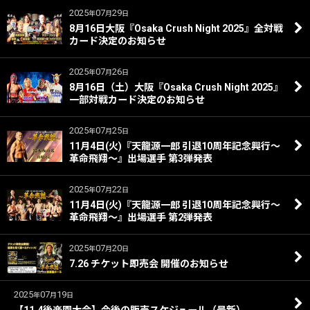
2025
07
29
年
月
日
8月16日大阪『Osaka Crush Night 2025』全対戦
カード決定のお知らせ
2025
07
26
年
月
日
8月16日（土）大阪『Osaka Crush Night 2025』
一部対戦カード決定のお知らせ
2025
07
25
年
月
日
11月4日(火)『天龍源一郎 引退10周年記念興行～
革命飛翔～』出場選手 第3弾発表
2025
07
22
年
月
日
11月4日(火)『天龍源一郎 引退10周年記念興行～
革命飛翔～』出場選手 第2弾発表
2025
07
20
年
月
日
7.26 チケット即売会 開催のお知らせ
2025
07
19
年
月
日