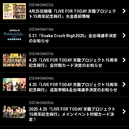
2025
04
22
年
月
日
4月25日開催『LIVE FOR TODAY 天龍プロジェク
ト15周年記念興行』大会直前情報
2025
04
14
年
月
日
5.31『Osaka Crush Nigh2025』全出場選手決定
のお知らせ
2025
04
07
年
月
日
4.25『LIVE FOR TODAY 天龍プロジェクト15周年
記念興行』 全対戦カード決定のお知らせ
2025
04
04
年
月
日
4.25『LIVE FOR TODAY 天龍プロジェクト15周年
記念興行』 追加参戦&全出場選手決定のお知らせ
2025
04
03
年
月
日
2025.4.25『LIVE FOR TODAY 天龍プロジェクト
15周年記念興行』メインイベント対戦カード決
定！