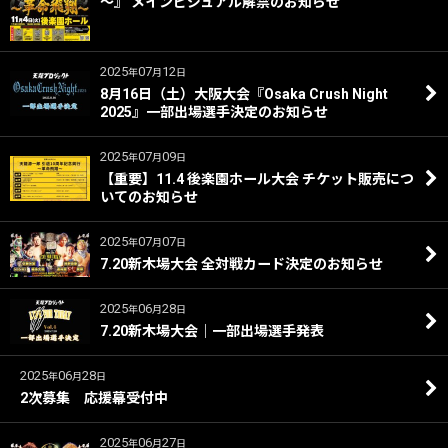
～』 メインビジュアル解禁のお知らせ
2025
07
12
年
月
日
8月16日（土）大阪大会『Osaka Crush Night
2025』一部出場選手決定のお知らせ
2025
07
09
年
月
日
【重要】11.4 後楽園ホール大会 チケット販売につ
いてのお知らせ
2025
07
07
年
月
日
7.20新木場大会 全対戦カード決定のお知らせ
2025
06
28
年
月
日
7.20新木場大会｜一部出場選手発表
2025
06
28
年
月
日
2次募集 応援幕受付中
2025
06
27
年
月
日