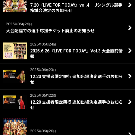
7.20『LIVE FOR TODAY』vol.4 IJシングル選手
権試合決定のお知らせ
2025
06
26
年
月
日
大会配信での選手応援チケット廃止のお知らせ
2025
06
24
年
月
日
2025.6.26『LIVE FOR TODAY』Vol.3 大会直前情
報
2025
06
23
年
月
日
12.20 支援者限定興行 追加出場決定選手のお知ら
せ
2025
06
22
年
月
日
12.20 支援者限定興行 追加出場決定選手のお知ら
せ
2025
06
20
年
月
日