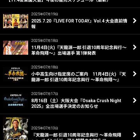
【11.4後楽園大会】今後の販売スケジュール（最新）
2025
07
19
年
月
日
2025.7.20『LIVE FOR TODAY』Vol.4 大会直前情
報
2025
07
18
年
月
日
11月4日(火)『天龍源一郎 引退10周年記念興行～
革命飛翔～』出場選手 第1弾発表
2025
07
18
年
月
日
小中高生向け指定席のご案内 11月4日(火) 『天
龍源一郎 引退10周年記念興行 ～革命飛翔～』
2025
07
17
年
月
日
8月16日（土）大阪大会『Osaka Crush Night
2025』全出場選手決定のお知らせ
2025
07
13
年
月
日
『天龍源一郎 引退10周年記念興行 ～革命飛翔