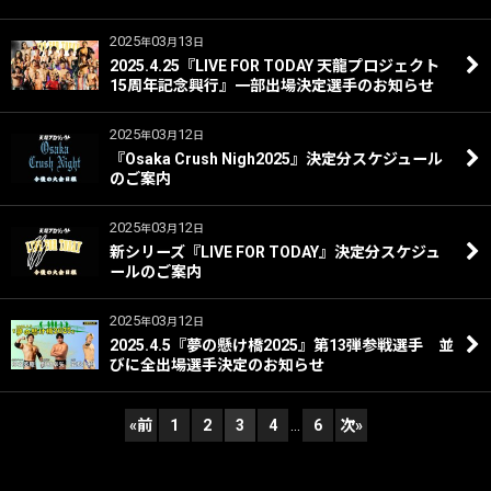
2025
03
13
年
月
日
2025.4.25『LIVE FOR TODAY 天龍プロジェクト
15周年記念興行』一部出場決定選手のお知らせ
2025
03
12
年
月
日
『Osaka Crush Nigh2025』決定分スケジュール
のご案内
2025
03
12
年
月
日
新シリーズ『LIVE FOR TODAY』決定分スケジュ
ールのご案内
2025
03
12
年
月
日
2025.4.5『夢の懸け橋2025』第13弾参戦選手 並
びに全出場選手決定のお知らせ
«
前
1
2
3
4
...
6
次
»