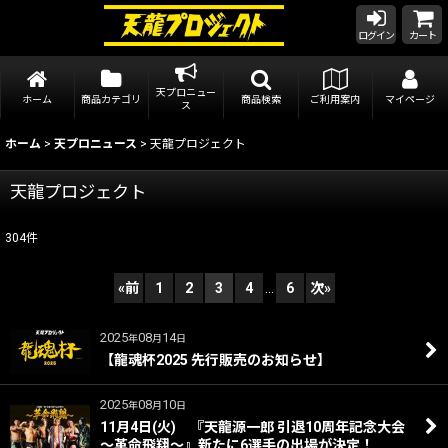
ログイン
カート
天プロニュー
ホーム
商品カテゴリ
商品検索
ご利用案内
マイページ
ス
ホーム
>
天プロニュース
>
天龍プロジェクト
天龍プロジェクト
304
件
«
前
1
2
3
4
...
6
次
»
2025
08
14
年
月
日
【龍魂杯2025 先行販売のお知らせ】
2025
08
10
年
月
日
11月4日(火) 『天龍源一郎 引退10周年記念大会
～革命飛翔～』新たに6選手の出場が決定！