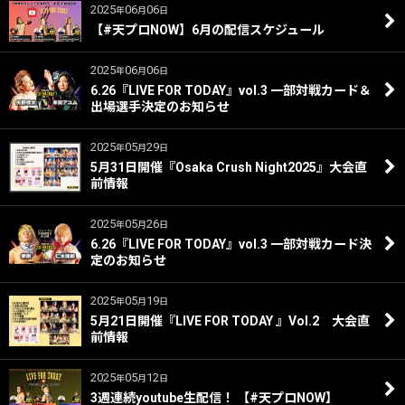
2025
06
06
年
月
日
【#天プロNOW】6月の配信スケジュール
2025
06
06
年
月
日
6.26『LIVE FOR TODAY』vol.3 一部対戦カード＆
出場選手決定のお知らせ
2025
05
29
年
月
日
5月31日開催『Osaka Crush Night2025』大会直
前情報
2025
05
26
年
月
日
6.26『LIVE FOR TODAY』vol.3 一部対戦カード決
定のお知らせ
2025
05
19
年
月
日
5月21日開催『LIVE FOR TODAY 』Vol.2 大会直
前情報
2025
05
12
年
月
日
3週連続youtube生配信！ 【#天プロNOW】